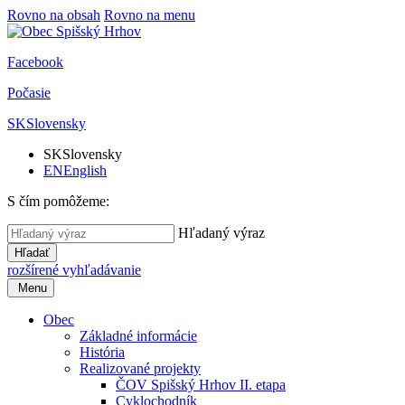
Rovno na obsah
Rovno na menu
Facebook
Počasie
SK
Slovensky
SK
Slovensky
EN
English
S čím pomôžeme:
Hľadaný výraz
Hľadať
rozšírené vyhľadávanie
Menu
Obec
Základné informácie
História
Realizované projekty
ČOV Spišský Hrhov II. etapa
Cyklochodník