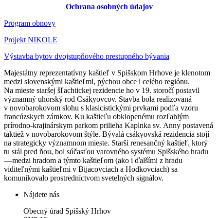
Ochrana osobných údajov
Program obnovy
Projekt NIKOLE
Výstavba bytov dvojstupňového prestupného bývania
Majestátny reprezentatívny kaštieľ v Spišskom Hrhove je klenotom
medzi slovenskými kaštieľmi, pýchou obce i celého regiónu.
Na mieste staršej šľachtickej rezidencie ho v 19. storočí postavil
významný uhorský rod Csákyovcov. Stavba bola realizovaná
v novobarokovom slohu s klasicistickými prvkami podľa vzoru
francúzskych zámkov. Ku kaštieľu obklopenému rozľahlým
prírodno-krajinárskym parkom prilieha Kaplnka sv. Anny postavená
taktiež v novobarokovom štýle. Bývalá csákyovská rezidencia stojí
na strategicky významnom mieste. Starší renesančný kaštieľ, ktorý
tu stál pred ňou, bol súčasťou varovného systému Spišského hradu
— medzi hradom a týmto kaštieľom (ako i ďalšími z hradu
viditeľnými kaštieľmi v Bijacovciach a Hodkovciach) sa
komunikovalo prostredníctvom svetelných signálov.
Nájdete nás
Obecný úrad Spišský Hrhov