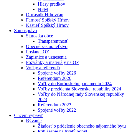
Hlasy predkov
NFM
Občasník Hrhovčan
Farnosť Spišský Hrhov
Kaštieľ Spišský Hrhov
Samospráva
Starostka obce
Transparentnosť
Obecné zastupiteľstvo
Poslanci OZ
Zápisnice a uznesenia
Pozvánky a materiály na OZ
Voľby a referendá
Spojené voľby 2026
Referendum 2026
Voľby do Európskeho parlamentu 2024
Voľby prezidenta Slovenskej republiky 2024
Voľby do Národnej rady Slovenskej republiky
2023
Referendum 2023
Spojené voľby 2022
Chcem vybaviť
Bývanie
Žiadosť o pridelenie obecného nájomného bytu
Prihlásenie na trvalý pobyt