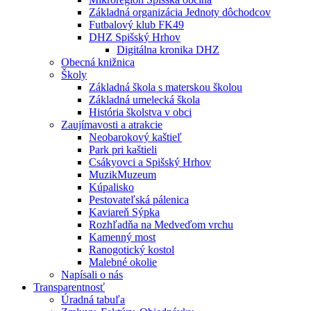
Základná organizácia Jednoty dôchodcov
Futbalový klub FK49
DHZ Spišský Hrhov
Digitálna kronika DHZ
Obecná knižnica
Školy
Základná škola s materskou školou
Základná umelecká škola
História školstva v obci
Zaujímavosti a atrakcie
Neobarokový kaštieľ
Park pri kaštieli
Csákyovci a Spišský Hrhov
MuzikMuzeum
Kúpalisko
Pestovateľská pálenica
Kaviareň Sýpka
Rozhľadňa na Medveďom vrchu
Kamenný most
Ranogotický kostol
Malebné okolie
Napísali o nás
Transparentnosť
Úradná tabuľa