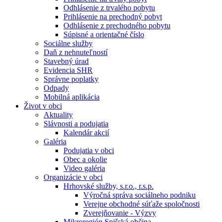
Odhlásenie z trvalého pobytu
Prihlásenie na prechodný pobyt
Odhlásenie z prechodného pobytu
Súpisné a orientačné číslo
Sociálne služby
Daň z nehnuteľností
Stavebný úrad
Evidencia SHR
Správne poplatky
Odpady
Mobilná aplikácia
Život v obci
Aktuality
Slávnosti a podujatia
Kalendár akcií
Galéria
Podujatia v obci
Obec a okolie
Video galéria
Organizácie v obci
Hrhovské služby, s.r.o., r.s.p.
Výročná správa sociálneho podniku
Verejne obchodné súťaže spoločnosti
Zverejňovanie - Výzvy
Mikroregión Spišská občina