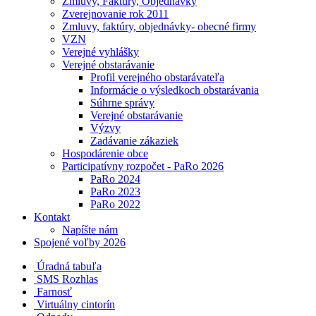
Zmluvy, Faktúry, Objednávky
Zverejnovanie rok 2011
Zmluvy, faktúry, objednávky- obecné firmy
VZN
Verejné vyhlášky
Verejné obstarávanie
Profil verejného obstarávateľa
Informácie o výsledkoch obstarávania
Súhrne správy
Verejné obstarávanie
Výzvy
Zadávanie zákaziek
Hospodárenie obce
Participatívny rozpočet - PaRo 2026
PaRo 2024
PaRo 2023
PaRo 2022
Kontakt
Napíšte nám
Spojené voľby 2026
Úradná tabuľa
SMS Rozhlas
Farnosť
Virtuálny cintorín