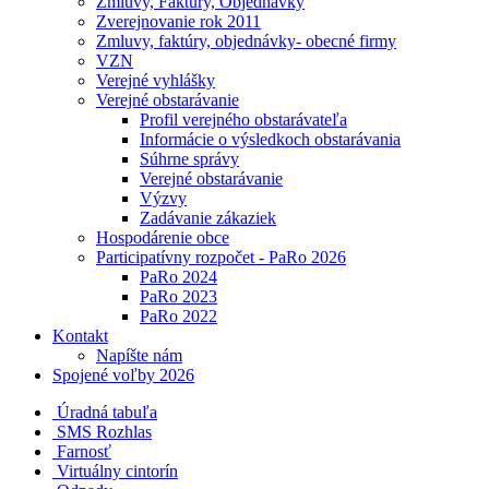
Zmluvy, Faktúry, Objednávky
Zverejnovanie rok 2011
Zmluvy, faktúry, objednávky- obecné firmy
VZN
Verejné vyhlášky
Verejné obstarávanie
Profil verejného obstarávateľa
Informácie o výsledkoch obstarávania
Súhrne správy
Verejné obstarávanie
Výzvy
Zadávanie zákaziek
Hospodárenie obce
Participatívny rozpočet - PaRo 2026
PaRo 2024
PaRo 2023
PaRo 2022
Kontakt
Napíšte nám
Spojené voľby 2026
Úradná tabuľa
SMS Rozhlas
Farnosť
Virtuálny cintorín