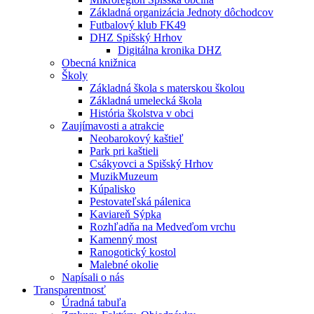
Základná organizácia Jednoty dôchodcov
Futbalový klub FK49
DHZ Spišský Hrhov
Digitálna kronika DHZ
Obecná knižnica
Školy
Základná škola s materskou školou
Základná umelecká škola
História školstva v obci
Zaujímavosti a atrakcie
Neobarokový kaštieľ
Park pri kaštieli
Csákyovci a Spišský Hrhov
MuzikMuzeum
Kúpalisko
Pestovateľská pálenica
Kaviareň Sýpka
Rozhľadňa na Medveďom vrchu
Kamenný most
Ranogotický kostol
Malebné okolie
Napísali o nás
Transparentnosť
Úradná tabuľa