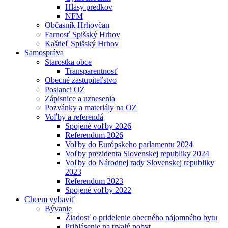
Hlasy predkov
NFM
Občasník Hrhovčan
Farnosť Spišský Hrhov
Kaštieľ Spišský Hrhov
Samospráva
Starostka obce
Transparentnosť
Obecné zastupiteľstvo
Poslanci OZ
Zápisnice a uznesenia
Pozvánky a materiály na OZ
Voľby a referendá
Spojené voľby 2026
Referendum 2026
Voľby do Európskeho parlamentu 2024
Voľby prezidenta Slovenskej republiky 2024
Voľby do Národnej rady Slovenskej republiky
2023
Referendum 2023
Spojené voľby 2022
Chcem vybaviť
Bývanie
Žiadosť o pridelenie obecného nájomného bytu
Prihlásenie na trvalý pobyt