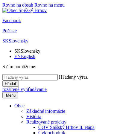
Rovno na obsah
Rovno na menu
Facebook
Počasie
SK
Slovensky
SK
Slovensky
EN
English
S čím pomôžeme:
Hľadaný výraz
Hľadať
rozšírené vyhľadávanie
Menu
Obec
Základné informácie
História
Realizované projekty
ČOV Spišský Hrhov II. etapa
Cyklochodník