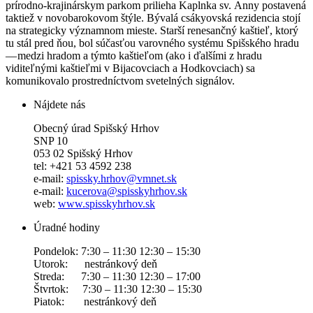
prírodno-krajinárskym parkom prilieha Kaplnka sv. Anny postavená
taktiež v novobarokovom štýle. Bývalá csákyovská rezidencia stojí
na strategicky významnom mieste. Starší renesančný kaštieľ, ktorý
tu stál pred ňou, bol súčasťou varovného systému Spišského hradu
— medzi hradom a týmto kaštieľom (ako i ďalšími z hradu
viditeľnými kaštieľmi v Bijacovciach a Hodkovciach) sa
komunikovalo prostredníctvom svetelných signálov.
Nájdete nás
Obecný úrad Spišský Hrhov
SNP 10
053 02 Spišský Hrhov
tel: +421 53 4592 238
e-mail:
spissky.hrhov@vmnet.sk
e-mail:
kucerova@spisskyhrhov.sk
web:
www.spisskyhrhov.sk
Úradné hodiny
Pondelok: 7:30 – 11:30 12:30 – 15:30
Utorok: nestránkový deň
Streda: 7:30 – 11:30 12:30 – 17:00
Štvrtok: 7:30 – 11:30 12:30 – 15:30
Piatok: nestránkový deň