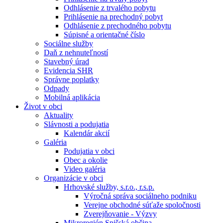
Odhlásenie z trvalého pobytu
Prihlásenie na prechodný pobyt
Odhlásenie z prechodného pobytu
Súpisné a orientačné číslo
Sociálne služby
Daň z nehnuteľností
Stavebný úrad
Evidencia SHR
Správne poplatky
Odpady
Mobilná aplikácia
Život v obci
Aktuality
Slávnosti a podujatia
Kalendár akcií
Galéria
Podujatia v obci
Obec a okolie
Video galéria
Organizácie v obci
Hrhovské služby, s.r.o., r.s.p.
Výročná správa sociálneho podniku
Verejne obchodné súťaže spoločnosti
Zverejňovanie - Výzvy
Mikroregión Spišská občina