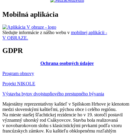
Mobilná aplikácia
Sledujte informácie z nášho webu v
mobilnej aplikácii -
V OBRAZE.
GDPR
Ochrana osobných údajov
Program obnovy
Projekt NIKOLE
Výstavba bytov dvojstupňového prestupného bývania
Majestátny reprezentatívny kaštieľ v Spišskom Hrhove je klenotom
medzi slovenskými kaštieľmi, pýchou obce i celého regiónu.
Na mieste staršej šľachtickej rezidencie ho v 19. storočí postavil
významný uhorský rod Csákyovcov. Stavba bola realizovaná
v novobarokovom slohu s klasicistickými prvkami podľa vzoru
francúzskych zámkov. Ku kaštieľu obklopenému rozľahlým