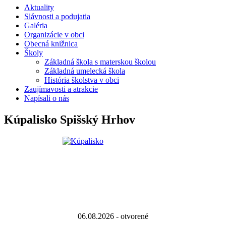
Aktuality
Slávnosti a podujatia
Galéria
Organizácie v obci
Obecná knižnica
Školy
Základná škola s materskou školou
Základná umelecká škola
História školstva v obci
Zaujímavosti a atrakcie
Napísali o nás
Kúpalisko Spišský Hrhov
06.08.2026 - otvorené