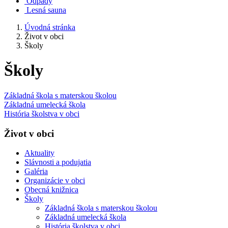
Odpady
Lesná sauna
Úvodná stránka
Život v obci
Školy
Školy
Základná škola s materskou školou
Základná umelecká škola
História školstva v obci
Život v obci
Aktuality
Slávnosti a podujatia
Galéria
Organizácie v obci
Obecná knižnica
Školy
Základná škola s materskou školou
Základná umelecká škola
História školstva v obci