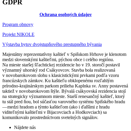
GDPR
Ochrana osobných údajov
Program obnovy
Projekt NIKOLE
Výstavba bytov dvojstupňového prestupného bývania
Majestátny reprezentatívny kaštieľ v Spišskom Hrhove je klenotom
medzi slovenskými kaštieľmi, pýchou obce i celého regiónu.
Na mieste staršej šľachtickej rezidencie ho v 19. storočí postavil
významný uhorský rod Csákyovcov. Stavba bola realizovaná
v novobarokovom slohu s klasicistickými prvkami podľa vzoru
francúzskych zámkov. Ku kaštieľu obklopenému rozľahlým
prírodno-krajinárskym parkom prilieha Kaplnka sv. Anny postavená
taktiež v novobarokovom štýle. Bývalá csákyovská rezidencia stojí
na strategicky významnom mieste. Starší renesančný kaštieľ, ktorý
tu stál pred ňou, bol súčasťou varovného systému Spišského hradu
— medzi hradom a týmto kaštieľom (ako i ďalšími z hradu
viditeľnými kaštieľmi v Bijacovciach a Hodkovciach) sa
komunikovalo prostredníctvom svetelných signálov.
Nájdete nás