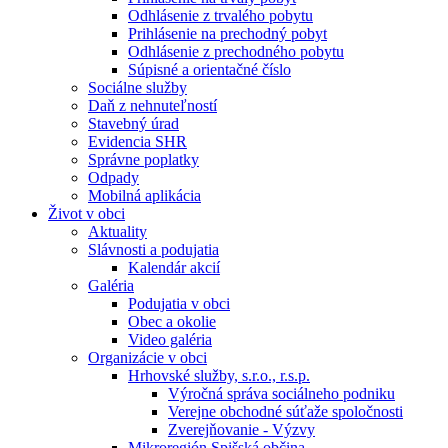
Odhlásenie z trvalého pobytu
Prihlásenie na prechodný pobyt
Odhlásenie z prechodného pobytu
Súpisné a orientačné číslo
Sociálne služby
Daň z nehnuteľností
Stavebný úrad
Evidencia SHR
Správne poplatky
Odpady
Mobilná aplikácia
Život v obci
Aktuality
Slávnosti a podujatia
Kalendár akcií
Galéria
Podujatia v obci
Obec a okolie
Video galéria
Organizácie v obci
Hrhovské služby, s.r.o., r.s.p.
Výročná správa sociálneho podniku
Verejne obchodné súťaže spoločnosti
Zverejňovanie - Výzvy
Mikroregión Spišská občina