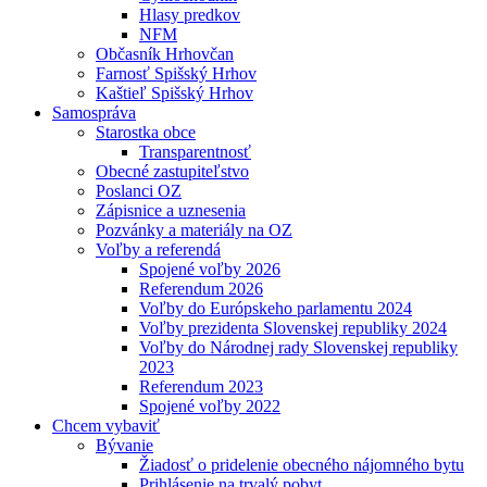
Hlasy predkov
NFM
Občasník Hrhovčan
Farnosť Spišský Hrhov
Kaštieľ Spišský Hrhov
Samospráva
Starostka obce
Transparentnosť
Obecné zastupiteľstvo
Poslanci OZ
Zápisnice a uznesenia
Pozvánky a materiály na OZ
Voľby a referendá
Spojené voľby 2026
Referendum 2026
Voľby do Európskeho parlamentu 2024
Voľby prezidenta Slovenskej republiky 2024
Voľby do Národnej rady Slovenskej republiky
2023
Referendum 2023
Spojené voľby 2022
Chcem vybaviť
Bývanie
Žiadosť o pridelenie obecného nájomného bytu
Prihlásenie na trvalý pobyt