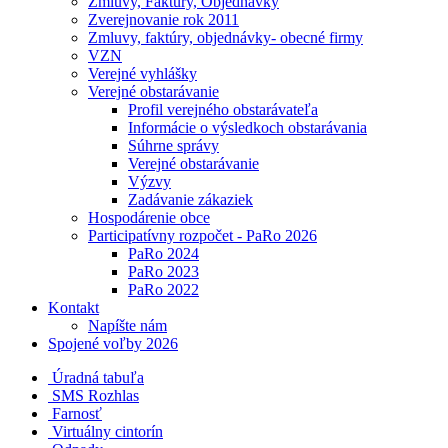
Zmluvy, Faktúry, Objednávky
Zverejnovanie rok 2011
Zmluvy, faktúry, objednávky- obecné firmy
VZN
Verejné vyhlášky
Verejné obstarávanie
Profil verejného obstarávateľa
Informácie o výsledkoch obstarávania
Súhrne správy
Verejné obstarávanie
Výzvy
Zadávanie zákaziek
Hospodárenie obce
Participatívny rozpočet - PaRo 2026
PaRo 2024
PaRo 2023
PaRo 2022
Kontakt
Napíšte nám
Spojené voľby 2026
Úradná tabuľa
SMS Rozhlas
Farnosť
Virtuálny cintorín