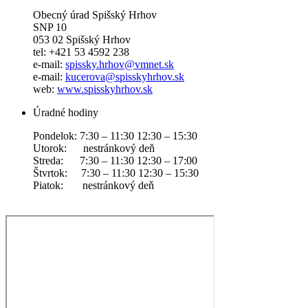
Obecný úrad Spišský Hrhov
SNP 10
053 02 Spišský Hrhov
tel: +421 53 4592 238
e-mail:
spissky.hrhov@vmnet.sk
e-mail:
kucerova@spisskyhrhov.sk
web:
www.spisskyhrhov.sk
Úradné hodiny
Pondelok: 7:30 – 11:30 12:30 – 15:30
Utorok: nestránkový deň
Streda: 7:30 – 11:30 12:30 – 17:00
Štvrtok: 7:30 – 11:30 12:30 – 15:30
Piatok: nestránkový deň