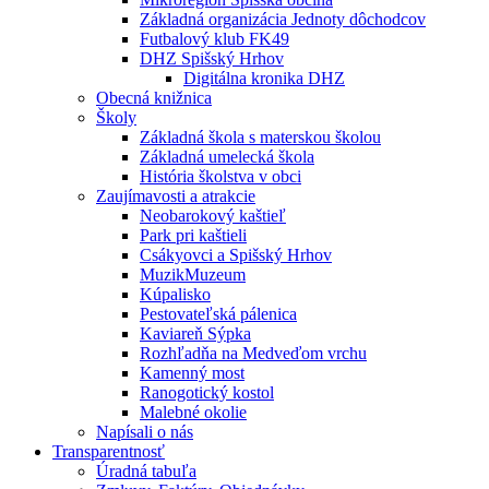
Základná organizácia Jednoty dôchodcov
Futbalový klub FK49
DHZ Spišský Hrhov
Digitálna kronika DHZ
Obecná knižnica
Školy
Základná škola s materskou školou
Základná umelecká škola
História školstva v obci
Zaujímavosti a atrakcie
Neobarokový kaštieľ
Park pri kaštieli
Csákyovci a Spišský Hrhov
MuzikMuzeum
Kúpalisko
Pestovateľská pálenica
Kaviareň Sýpka
Rozhľadňa na Medveďom vrchu
Kamenný most
Ranogotický kostol
Malebné okolie
Napísali o nás
Transparentnosť
Úradná tabuľa