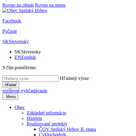
Rovno na obsah
Rovno na menu
Facebook
Počasie
SK
Slovensky
SK
Slovensky
EN
English
S čím pomôžeme:
Hľadaný výraz
Hľadať
rozšírené vyhľadávanie
Menu
Obec
Základné informácie
História
Realizované projekty
ČOV Spišský Hrhov II. etapa
Cyklochodník