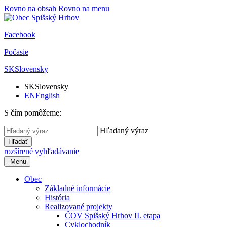
Rovno na obsah
Rovno na menu
Facebook
Počasie
SK
Slovensky
SK
Slovensky
EN
English
S čím pomôžeme:
Hľadaný výraz
Hľadať
rozšírené vyhľadávanie
Menu
Obec
Základné informácie
História
Realizované projekty
ČOV Spišský Hrhov II. etapa
Cyklochodník