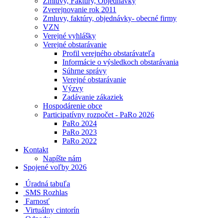
Zmluvy, Faktúry, Objednávky
Zverejnovanie rok 2011
Zmluvy, faktúry, objednávky- obecné firmy
VZN
Verejné vyhlášky
Verejné obstarávanie
Profil verejného obstarávateľa
Informácie o výsledkoch obstarávania
Súhrne správy
Verejné obstarávanie
Výzvy
Zadávanie zákaziek
Hospodárenie obce
Participatívny rozpočet - PaRo 2026
PaRo 2024
PaRo 2023
PaRo 2022
Kontakt
Napíšte nám
Spojené voľby 2026
Úradná tabuľa
SMS Rozhlas
Farnosť
Virtuálny cintorín