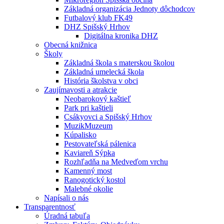
Základná organizácia Jednoty dôchodcov
Futbalový klub FK49
DHZ Spišský Hrhov
Digitálna kronika DHZ
Obecná knižnica
Školy
Základná škola s materskou školou
Základná umelecká škola
História školstva v obci
Zaujímavosti a atrakcie
Neobarokový kaštieľ
Park pri kaštieli
Csákyovci a Spišský Hrhov
MuzikMuzeum
Kúpalisko
Pestovateľská pálenica
Kaviareň Sýpka
Rozhľadňa na Medveďom vrchu
Kamenný most
Ranogotický kostol
Malebné okolie
Napísali o nás
Transparentnosť
Úradná tabuľa