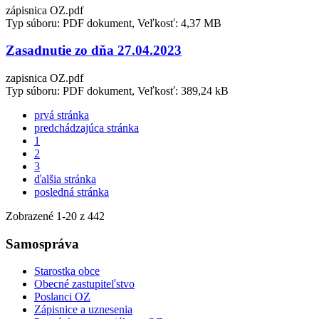
zápisnica OZ.pdf
Typ súboru: PDF dokument, Veľkosť: 4,37 MB
Zasadnutie zo dňa 27.04.2023
zapisnica OZ.pdf
Typ súboru: PDF dokument, Veľkosť: 389,24 kB
prvá stránka
predchádzajúca stránka
1
2
3
ďalšia stránka
posledná stránka
Zobrazené
1
-
20
z 442
Samospráva
Starostka obce
Obecné zastupiteľstvo
Poslanci OZ
Zápisnice a uznesenia