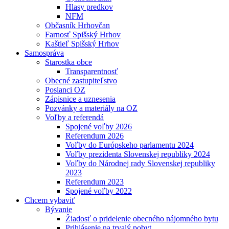
Hlasy predkov
NFM
Občasník Hrhovčan
Farnosť Spišský Hrhov
Kaštieľ Spišský Hrhov
Samospráva
Starostka obce
Transparentnosť
Obecné zastupiteľstvo
Poslanci OZ
Zápisnice a uznesenia
Pozvánky a materiály na OZ
Voľby a referendá
Spojené voľby 2026
Referendum 2026
Voľby do Európskeho parlamentu 2024
Voľby prezidenta Slovenskej republiky 2024
Voľby do Národnej rady Slovenskej republiky
2023
Referendum 2023
Spojené voľby 2022
Chcem vybaviť
Bývanie
Žiadosť o pridelenie obecného nájomného bytu
Prihlásenie na trvalý pobyt