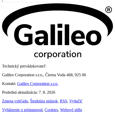
Technický prevádzkovateľ:
Galileo Corporation s.r.o., Čierna Voda 468, 925 06
Kontakt:
Galileo Corporation s.r.o.
Posledná aktualizácia: 7. 8. 2026
Zmena vzhľadu
,
Štruktúra stránok
,
RSS
,
Vytlačiť
Vyhlásenie o prístupnosti
,
Cookies
,
Webové sídlo