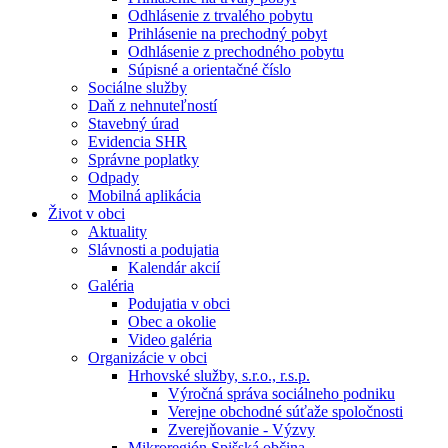
Odhlásenie z trvalého pobytu
Prihlásenie na prechodný pobyt
Odhlásenie z prechodného pobytu
Súpisné a orientačné číslo
Sociálne služby
Daň z nehnuteľností
Stavebný úrad
Evidencia SHR
Správne poplatky
Odpady
Mobilná aplikácia
Život v obci
Aktuality
Slávnosti a podujatia
Kalendár akcií
Galéria
Podujatia v obci
Obec a okolie
Video galéria
Organizácie v obci
Hrhovské služby, s.r.o., r.s.p.
Výročná správa sociálneho podniku
Verejne obchodné súťaže spoločnosti
Zverejňovanie - Výzvy
Mikroregión Spišská občina