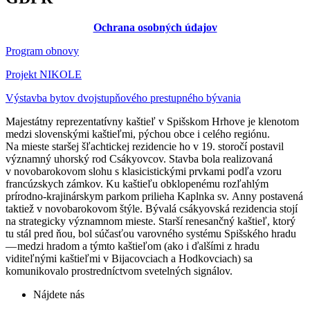
Ochrana osobných údajov
Program obnovy
Projekt NIKOLE
Výstavba bytov dvojstupňového prestupného bývania
Majestátny reprezentatívny kaštieľ v Spišskom Hrhove je klenotom
medzi slovenskými kaštieľmi, pýchou obce i celého regiónu.
Na mieste staršej šľachtickej rezidencie ho v 19. storočí postavil
významný uhorský rod Csákyovcov. Stavba bola realizovaná
v novobarokovom slohu s klasicistickými prvkami podľa vzoru
francúzskych zámkov. Ku kaštieľu obklopenému rozľahlým
prírodno-krajinárskym parkom prilieha Kaplnka sv. Anny postavená
taktiež v novobarokovom štýle. Bývalá csákyovská rezidencia stojí
na strategicky významnom mieste. Starší renesančný kaštieľ, ktorý
tu stál pred ňou, bol súčasťou varovného systému Spišského hradu
— medzi hradom a týmto kaštieľom (ako i ďalšími z hradu
viditeľnými kaštieľmi v Bijacovciach a Hodkovciach) sa
komunikovalo prostredníctvom svetelných signálov.
Nájdete nás