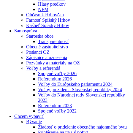
Hlasy predkov
NFM
Občasník Hrhovčan
Farnosť Spišský Hrhov
Kaštieľ Spišský Hrhov
Samospráva
Starostka obce
Transparentnosť
Obecné zastupiteľstvo
Poslanci OZ
Zápisnice a uznesenia
Pozvánky a materiály na OZ
Voľby a referendá
Spojené voľby 2026
Referendum 2026
Voľby do Európskeho parlamentu 2024
Voľby prezidenta Slovenskej republiky 2024
Voľby do Národnej rady Slovenskej republiky
2023
Referendum 2023
Spojené voľby 2022
Chcem vybaviť
Bývanie
Žiadosť o pridelenie obecného nájomného bytu
Prihlásenie na trvalý pobyt