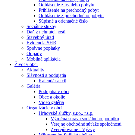
Odhlásenie z trvalého pobytu
Prihlásenie na prechodný pobyt
Odhlásenie z prechodného pobytu
Súpisné a orientačné číslo
Sociálne služby
Daň z nehnuteľností
Stavebný úrad
Evidencia SHR
Správne poplatky
Odpady
Mobilná aplikácia
Život v obci
Aktuality
Slávnosti a podujatia
Kalendár akcií
Galéria
Podujatia v obci
Obec a okolie
Video galéria
Organizácie v obci
Hrhovské služby, s.r.o., r.s.p.
Výročná správa sociálneho podniku
Verejne obchodné súťaže spoločnosti
Zverejňovanie - Výzvy
Mikroregión Spišská občina