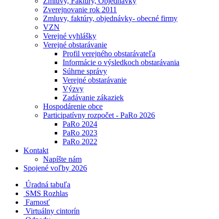
Zmluvy, Faktúry, Objednávky
Zverejnovanie rok 2011
Zmluvy, faktúry, objednávky- obecné firmy
VZN
Verejné vyhlášky
Verejné obstarávanie
Profil verejného obstarávateľa
Informácie o výsledkoch obstarávania
Súhrne správy
Verejné obstarávanie
Výzvy
Zadávanie zákaziek
Hospodárenie obce
Participatívny rozpočet - PaRo 2026
PaRo 2024
PaRo 2023
PaRo 2022
Kontakt
Napíšte nám
Spojené voľby 2026
Úradná tabuľa
SMS Rozhlas
Farnosť
Virtuálny cintorín