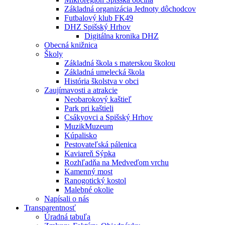
Základná organizácia Jednoty dôchodcov
Futbalový klub FK49
DHZ Spišský Hrhov
Digitálna kronika DHZ
Obecná knižnica
Školy
Základná škola s materskou školou
Základná umelecká škola
História školstva v obci
Zaujímavosti a atrakcie
Neobarokový kaštieľ
Park pri kaštieli
Csákyovci a Spišský Hrhov
MuzikMuzeum
Kúpalisko
Pestovateľská pálenica
Kaviareň Sýpka
Rozhľadňa na Medveďom vrchu
Kamenný most
Ranogotický kostol
Malebné okolie
Napísali o nás
Transparentnosť
Úradná tabuľa