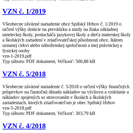
VZN č. 1/2019
Všeobecne záväzné nariadenie obce Spišský Hrhov č. 1/2019 o
určení výšky dotácie na prevádzku a mzdy na žiaka základnej
umeleckej školy, poslucháča jazykovej školy a dieťa materskej školy
a školských zariadení v zriaďovateľskej pôsobnosti obce, štátom
uznanej cirkvi alebo náboženskej spoločnosti a inej právnickej a
fyzickej osoby
vzn-1-2019.pdf
Typ súboru: PDF dokument, Veľkosť: 500,88 kB
VZN č. 5/2018
Všeobecne záväzné nariadenie č. 5/2018 o určení výšky finančných
príspevkov na čiastočnú úhradu nákladov na výchovu a vzdelanie a
nákladov spojených so stravovaním v školách a školských
zariadeniach, ktorých zriaďovateľom je obec Spišský Hrhov
vzn-5-2018.pdf
Typ súboru: PDF dokument, Veľkosť: 303,79 kB
VZN č. 4/2018