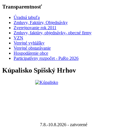
Transparentnosť
Úradná tabuľa
Zmluvy, Faktúry, Objednávky
Zverejnovanie rok 2011
Zmluvy, faktúry, objednávky- obecné firmy
VZN
Verejné vyhlášky
Verejné obstarávanie
Hospodárenie obce
Participatívny rozpočet - PaRo 2026
Kúpalisko Spišský Hrhov
7.8.-10.8.2026 - zatvorené