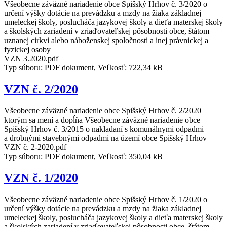
Všeobecne záväzné nariadenie obce Spišský Hrhov č. 3/2020 o
určení výšky dotácie na prevádzku a mzdy na žiaka základnej
umeleckej školy, poslucháča jazykovej školy a dieťa materskej školy
a školských zariadení v zriaďovateľskej pôsobnosti obce, štátom
uznanej cirkvi alebo náboženskej spoločnosti a inej právnickej a
fyzickej osoby
VZN 3.2020.pdf
Typ súboru: PDF dokument, Veľkosť: 722,34 kB
VZN č. 2/2020
Všeobecne záväzné nariadenie obce Spišský Hrhov č. 2/2020
ktorým sa mení a dopĺňa Všeobecne záväzné nariadenie obce
Spišský Hrhov č. 3/2015 o nakladaní s komunálnymi odpadmi
a drobnými stavebnými odpadmi na území obce Spišský Hrhov
VZN č. 2-2020.pdf
Typ súboru: PDF dokument, Veľkosť: 350,04 kB
VZN č. 1/2020
Všeobecne záväzné nariadenie obce Spišský Hrhov č. 1/2020 o
určení výšky dotácie na prevádzku a mzdy na žiaka základnej
umeleckej školy, poslucháča jazykovej školy a dieťa materskej školy
a školských zariadení v zriaďovateľskej pôsobnosti obce, štátom