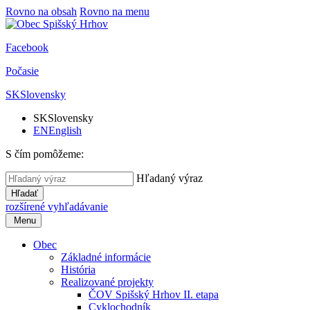
Rovno na obsah
Rovno na menu
Facebook
Počasie
SK
Slovensky
SK
Slovensky
EN
English
S čím pomôžeme:
Hľadaný výraz
Hľadať
rozšírené vyhľadávanie
Menu
Obec
Základné informácie
História
Realizované projekty
ČOV Spišský Hrhov II. etapa
Cyklochodník