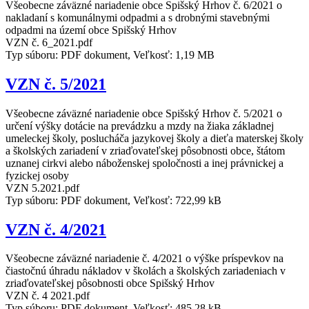
Všeobecne záväzné nariadenie obce Spišský Hrhov č. 6/2021 o
nakladaní s komunálnymi odpadmi a s drobnými stavebnými
odpadmi na území obce Spišský Hrhov
VZN č. 6_2021.pdf
Typ súboru: PDF dokument, Veľkosť: 1,19 MB
VZN č. 5/2021
Všeobecne záväzné nariadenie obce Spišský Hrhov č. 5/2021 o
určení výšky dotácie na prevádzku a mzdy na žiaka základnej
umeleckej školy, poslucháča jazykovej školy a dieťa materskej školy
a školských zariadení v zriaďovateľskej pôsobnosti obce, štátom
uznanej cirkvi alebo náboženskej spoločnosti a inej právnickej a
fyzickej osoby
VZN 5.2021.pdf
Typ súboru: PDF dokument, Veľkosť: 722,99 kB
VZN č. 4/2021
Všeobecne záväzné nariadenie č. 4/2021 o výške príspevkov na
čiastočnú úhradu nákladov v školách a školských zariadeniach v
zriaďovateľskej pôsobnosti obce Spišský Hrhov
VZN č. 4 2021.pdf
Typ súboru: PDF dokument, Veľkosť: 485,28 kB